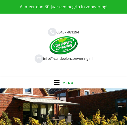
Al meer dan 30 jaar een begrip in zonwering!
0343 - 481394
info@vandeelenzonwering.nl
MENU