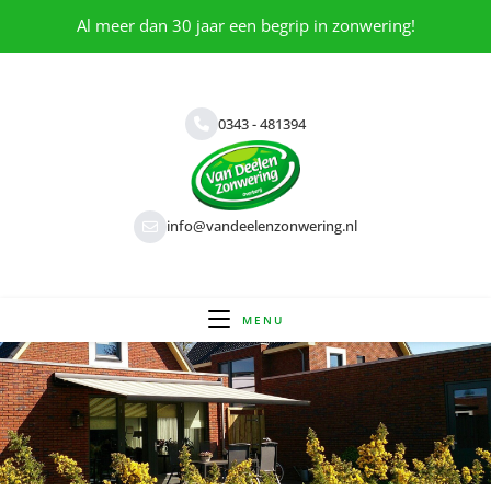
Al meer dan 30 jaar een begrip in zonwering!
0343 - 481394
info@vandeelenzonwering.nl
MENU