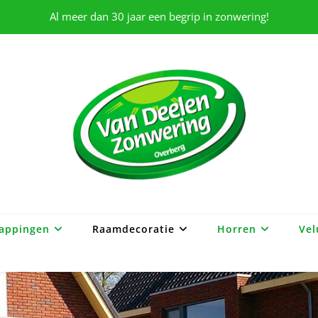
Al meer dan 30 jaar een begrip in zonwering!
appingen
Raamdecoratie
Horren
Vel