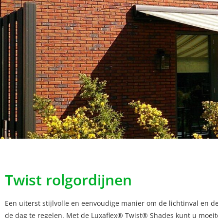
Twist rolgordijnen
Een uiterst stijlvolle en eenvoudige manier om de lichtinval en 
de dag te regelen. Met de Luxaflex® Twist® Shades kunt u moeite