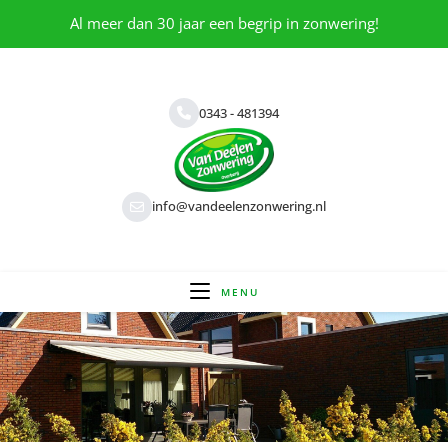
Al meer dan 30 jaar een begrip in zonwering!
0343 - 481394
info@vandeelenzonwering.nl
MENU