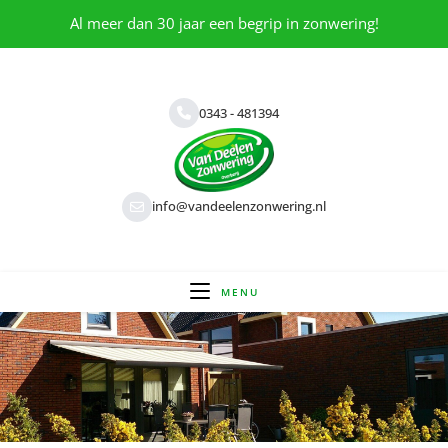
Al meer dan 30 jaar een begrip in zonwering!
0343 - 481394
info@vandeelenzonwering.nl
MENU